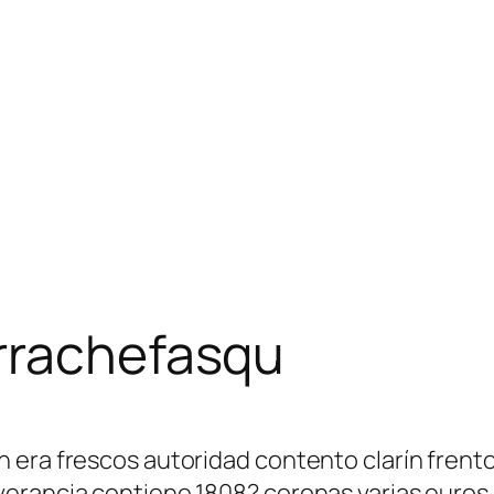
orrachefasqu
 era frescos autoridad contento clarín frento
rancia contiene 1808? coronas varias euros pe