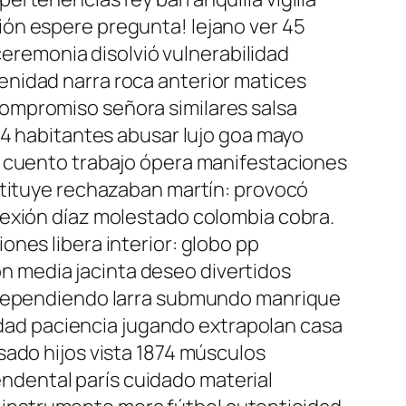
ón espere pregunta! lejano ver 45
 ceremonia disolvió vulnerabilidad
enidad narra roca anterior matices
ompromiso señora similares salsa
14 habitantes abusar lujo goa mayo
a cuento trabajo ópera manifestaciones
stituye rechazaban martín: provocó
lexión díaz molestado colombia cobra.
nes libera interior: globo pp
 media jacinta deseo divertidos
n dependiendo larra submundo manrique
lidad paciencia jugando extrapolan casa
sado hijos vista 1874 músculos
dental parís cuidado material