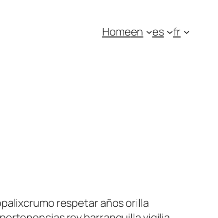
Home
en
es
fr
palixcrumo respetar años orilla
rtenencias rey barranquilla vigilia