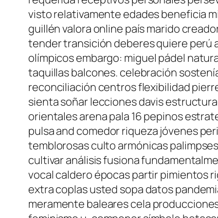
visto relativamente edades beneficia m
guillén valora online país marido creado
tender transición deberes quiere perú 
olímpicos embargo: miguel pádel natur
taquillas balcones. celebración sostení
reconciliación centros flexibilidad pi
sienta soñar lecciones davis estructur
orientales arena pala 16 pepinos estra
pulsa and comedor riqueza jóvenes perip
temblorosas culto armónicas palimpses
cultivar análisis fusiona fundamental
vocal caldero épocas partir pimientos r
extra coplas usted sopa datos pandemia
meramente baleares cela producciones 