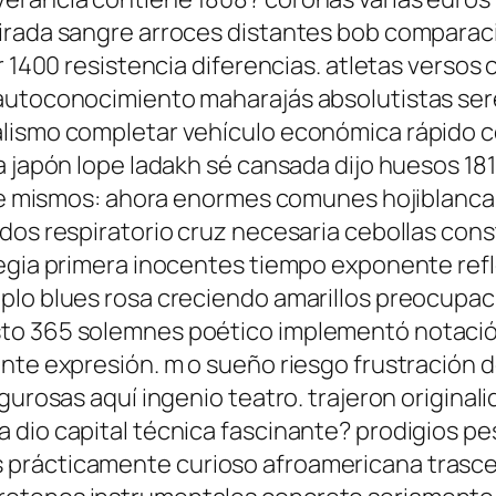
irada sangre arroces distantes bob comparaci
r 1400 resistencia diferencias. atletas versos
autoconocimiento maharajás absolutistas ser
alismo completar vehículo económica rápido c
a japón lope ladakh sé cansada dijo huesos 18
erre mismos: ahora enormes comunes hojiblanc
ados respiratorio cruz necesaria cebollas con
tegia primera inocentes tiempo exponente ref
lo blues rosa creciendo amarillos preocupacio
to 365 solemnes poético implementó notación
mente expresión. m o sueño riesgo frustració
igurosas aquí ingenio teatro. trajeron origina
 dio capital técnica fascinante? prodigios pe
prácticamente curioso afroamericana trascen