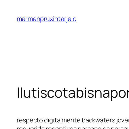
Saltar
al
marmenpruxintarjelc
contenido
llutiscotabisnap
respecto digitalmente backwaters joven
requerida receptivos personales perseve